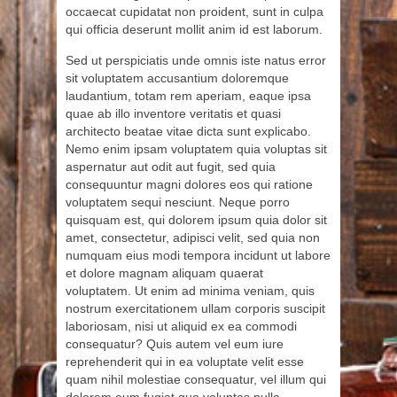
occaecat cupidatat non proident, sunt in culpa
qui officia deserunt mollit anim id est laborum.
Sed ut perspiciatis unde omnis iste natus error
sit voluptatem accusantium doloremque
laudantium, totam rem aperiam, eaque ipsa
quae ab illo inventore veritatis et quasi
architecto beatae vitae dicta sunt explicabo.
Nemo enim ipsam voluptatem quia voluptas sit
aspernatur aut odit aut fugit, sed quia
consequuntur magni dolores eos qui ratione
voluptatem sequi nesciunt. Neque porro
quisquam est, qui dolorem ipsum quia dolor sit
amet, consectetur, adipisci velit, sed quia non
numquam eius modi tempora incidunt ut labore
et dolore magnam aliquam quaerat
voluptatem. Ut enim ad minima veniam, quis
nostrum exercitationem ullam corporis suscipit
laboriosam, nisi ut aliquid ex ea commodi
consequatur? Quis autem vel eum iure
reprehenderit qui in ea voluptate velit esse
quam nihil molestiae consequatur, vel illum qui