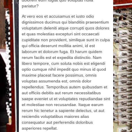
dolorem eum fugiat quo voluptas nulla
pariatur?
At vero eos et accusamus et iusto odio
dignissimos ducimus qui blanditiis praesentium
voluptatum deleniti atque corrupti quos dolores
et quas molestias excepturi sint occaecati
cupiditate non provident, similique sunt in culpa
qui officia deserunt mollitia animi, id est
laborum et dolorum fuga. Et harum quidem
rerum facilis est et expedita distinctio. Nam
libero tempore, cum soluta nobis est eligendi
optio cumque nihil impedit quo minus id quod
maxime placeat facere possimus, omnis
voluptas assumenda est, omnis dolor
repellendus. Temporibus autem quibusdam et
aut officiis debitis aut rerum necessitatibus
saepe eveniet ut et voluptates repudiandae sint
et molestiae non recusandae. Itaque earum
rerum hic tenetur a sapiente delectus, ut aut
reiciendis voluptatibus maiores alias
consequatur aut perferendis doloribus
asperiores repellat.